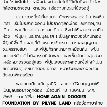
บ้านใหม่ให้ไม่ได้ เราจึงต้องนำกลับไปไว้ที่เดิมที่พบตัวน้อง
ก็คือตามข้างถน ตามวัด หรือตามที่เดิมที่น้องอยู่
ประมาณหนึ่งปีที่ผ่านมา นัทตรวจพบว่าเป็น โรคซึม
เศร้า เริ่มไม่อยากเจอคน ไม่อยากคุยกับใคร อยากอยู่คน
เดียว ชอบขับรถไปไกลๆ คนเดียว ซึ่งทำให้หลายๆ คนป็น
ห่วง พี่ปุ้ม ( ประธานมูลนิธิฯ ) เป็นลูกสาวของป้านัทเอง
พี่ปุ้มมีพื้นที่ว่างอยู่ที่บ้านหนองหัวแรด อ.หนองบุญมาก
จ.นครราชสีมา และพี่ปุ้มก็รักหมามากเหมือนกัน พี่ปุ้ม
อยากให้นัทได้ทำกิจกรรมที่นัทชอบ และเห็นนัททำกลุ่มช่วย
เหลือหมาจรจัดอยู่แล้ว พี่ปุ้มเลยบริจาคที่ดินเพื่อให้ทำเป็น
สถานที่รับดูแลหมาที่ด้อยโอกาส หมาป่วยและอาจจะรวม
ถึงหมาพิการด้วย
ขอลงทะเบียนเป็นมูลนิธิ จนเราได้รับอนุญาตให้
เป็นมูลนิธิอย่างถูกต้อง เมื่อวันที่ 13 เมษายน พ.ศ.
2563 ภายใต้ชื่อ
HOME AGAIN DOGGIES
FOUNDATION BY PILYNE LAND
หรือชื่อภาษาไทย